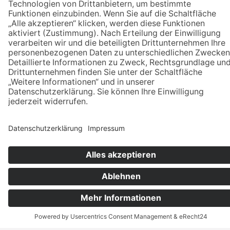
eine wohltuende
Auszeit. Genießen
Sie die professionelle
Fürsorge unseres
erfahrenen Teams
und erleben Sie pure
Entspannung für
Körper und Geist. Wir
empfehlen, Ihre
Massage im Voraus
zu reservieren, um Ihr
Wellnesserlebnis
abzurunden.
UNSER
MASSAGEN-
ANGEBOT