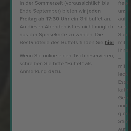
In der Sommerzeit (voraussichtlich bis
freue
Ende September) bieten wir
jeden
uns
Freitag ab 17:30 Uhr
ein Grillbuffet an.
auf
An diesen Abenden ist es nicht möglich
schö
aus der Speisekarte zu wählen. Die
Somm
Bestandteile des Buffets finden Sie
hier
.
mit
Ihne
Wenn Sie online einen Tisch reservieren,
–
schreiben Sie bitte “Buffet” als
mit
Anmerkung dazu.
leck
Essen
kalte
Getr
und
guter
Stim
auf