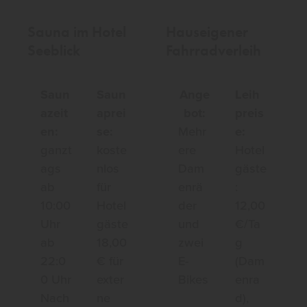
Sauna im Hotel
Hauseigener
Seeblick
Fahrradverleih
Saun
Saun
Ange
Leih
azeit
aprei
bot:
preis
en:
se:
Mehr
e:
ganzt
koste
ere
Hotel
ags
nlos
Dam
gäste
ab
für
enrä
:
10:00
Hotel
der
12,00
Uhr
gäste
und
€/Ta
ab
18,00
zwei
g
22:0
€ für
E-
(Dam
0 Uhr
exter
Bikes
enra
Nach
ne
d),