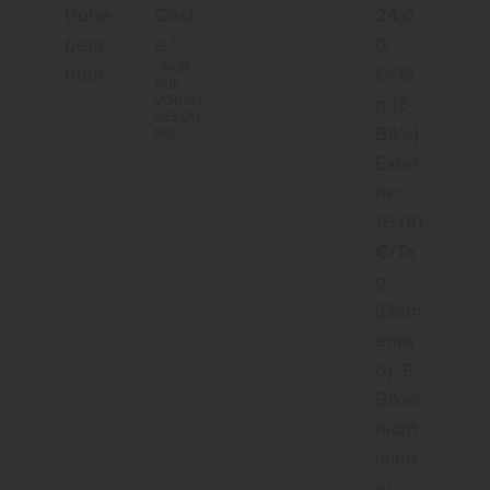
truhe
Gäst
24,0
beac
e *
0
* NUR
hten
€/Ta
AUF
g (E-
VORAN
MELDU
Bike)
NG.
Exter
ne:
16,00
€/Ta
g
(Dam
enra
d), E-
Bikes
nicht
leihb
ar