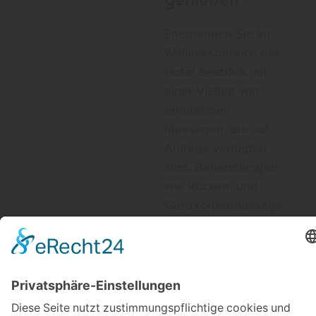
Entspannen Sie im
Wellnessbereich des
Hotel Seeblick mit
einer Vielfalt von
erholsamen
Massagen, die auf
Anfrage verfügbar
sind. Behandlungen
wie Rücken- und
Ganzkörpermassage
n, Aromaölmassagen,
Fußreflexzonenmass
agen oder Ayurveda-
sowie Lomi-Lomi-
Massagen, bieten