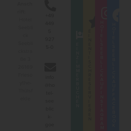
Ansch
rift:
+49
Hotel
H
449
H
Seebli
O
O
5
E
T
T
ck
I
E
E
927
N
L
L
Seebli
E
E
S
5-0
S
I
N
E
ckstra
E
N
T
E
E
Z
I
B
ße 3
B
I
S
L
L
26169
M
C
I
I
M
H
C
C
Frieso
E
R
K
info
K
R
E
A
A
ythe-
B
S
U
@ho
U
U
E
F
Thülsf
F
tel-
C
R
I
F
H
V
N
elde
A
see
E
I
S
C
N
E
T
E
blic
R
A
B
E
G
k-
O
N
R
O
A
goe
K
M