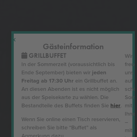
Gäste­information
GRILLBUFFET
Wir
In der Sommerzeit (voraussichtlich bis
freu
Ende September) bieten wir
jeden
uns
Freitag ab 17:30 Uhr
ein Grillbuffet an.
auf
An diesen Abenden ist es nicht möglich
schö
aus der Speisekarte zu wählen. Die
Som
Bestandteile des Buffets finden Sie
hier
.
mit
Ihne
Wenn Sie online einen Tisch reservieren,
–
schreiben Sie bitte “Buffet” als
mit
Anmerkung dazu.