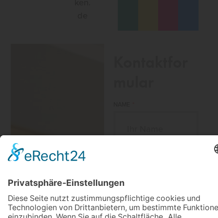
ken.
de
Kontaktfor
mular
NAME
E-MAIL