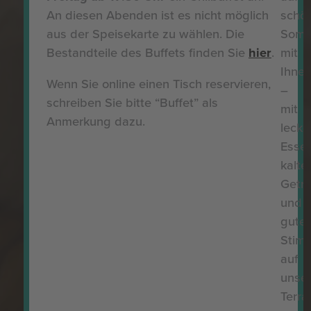
An diesen Abenden ist es nicht möglich
schö
aus der Speisekarte zu wählen. Die
Somm
Bestandteile des Buffets finden Sie
hier
.
mit
Ihne
Wenn Sie online einen Tisch reservieren,
–
schreiben Sie bitte “Buffet” als
mit
Anmerkung dazu.
leck
Essen
kalte
Getr
und
guter
Stim
auf
unser
Terra